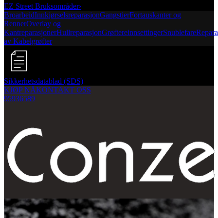
EZ Street Bruksområder
›
Broarbeid
Innkjørselsreparasjon
Gangstier
Fortauskanter og
Renner
Overlay og
Kantreparasjoner
Hullreparasjon
Grøftereinnsettinger
Snublefare
Repara
av Kabelgrøfter
Sikkerhetsdatablad (SDS)
KJØP NÅ
KONTAKT OSS
95936589