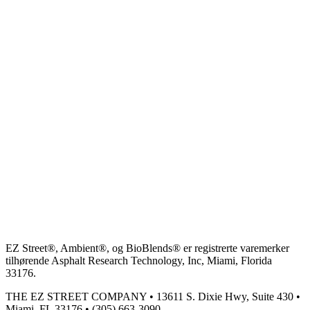
EZ Street®, Ambient®, og BioBlends® er registrerte varemerker
tilhørende Asphalt Research Technology, Inc, Miami, Florida
33176.
THE EZ STREET COMPANY • 13611 S. Dixie Hwy, Suite 430 •
Miami, FL 33176 • (305) 663-3090