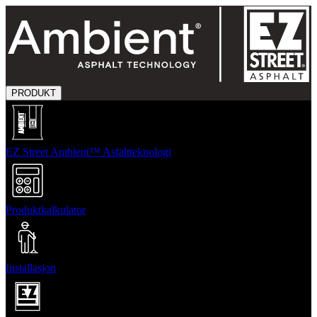
PRODUKT
EZ Street Ambient™ Asfaltteknologi
Produktkalkulator
Installasjon