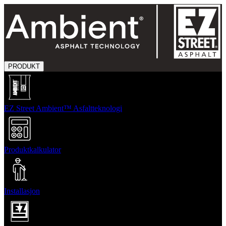
PRODUKT
EZ Street Ambient™ Asfaltteknologi
Produktkalkulator
Installasjon