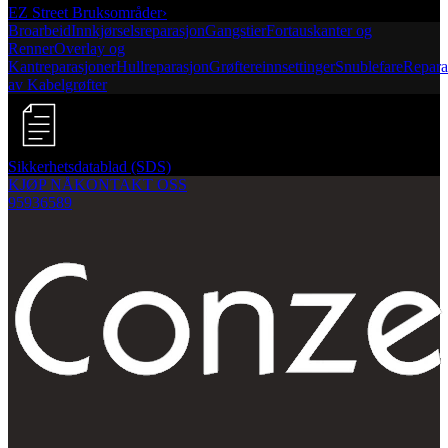
EZ Street Bruksområder
›
Broarbeid
Innkjørselsreparasjon
Gangstier
Fortauskanter og
Renner
Overlay og
Kantreparasjoner
Hullreparasjon
Grøftereinnsettinger
Snublefare
Repara
av Kabelgrøfter
Sikkerhetsdatablad (SDS)
KJØP NÅ
KONTAKT OSS
95936589