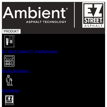
PRODUKT
EZ Street Ambient™ Asfaltteknologi
Produktkalkulator
Installasjon