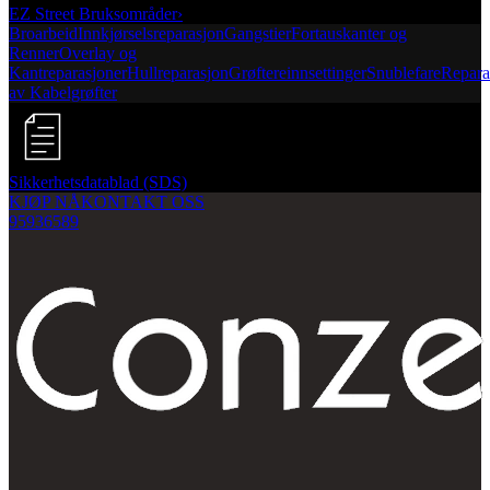
EZ Street Bruksområder
›
Broarbeid
Innkjørselsreparasjon
Gangstier
Fortauskanter og
Renner
Overlay og
Kantreparasjoner
Hullreparasjon
Grøftereinnsettinger
Snublefare
Repara
av Kabelgrøfter
Sikkerhetsdatablad (SDS)
KJØP NÅ
KONTAKT OSS
95936589